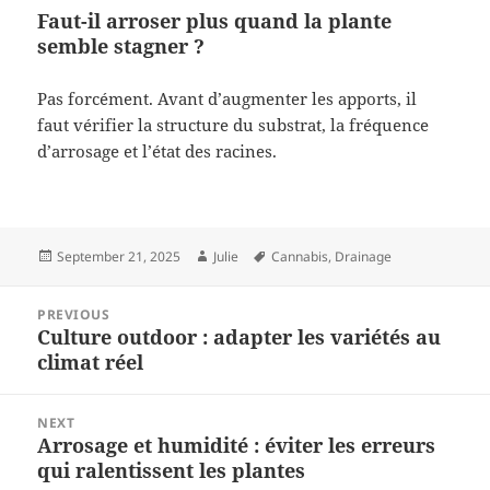
Faut-il arroser plus quand la plante
semble stagner ?
Pas forcément. Avant d’augmenter les apports, il
faut vérifier la structure du substrat, la fréquence
d’arrosage et l’état des racines.
Posted
Author
Tags
September 21, 2025
Julie
Cannabis
,
Drainage
on
Post
PREVIOUS
navigation
Culture outdoor : adapter les variétés au
Previous
climat réel
post:
NEXT
Arrosage et humidité : éviter les erreurs
Next
qui ralentissent les plantes
post: